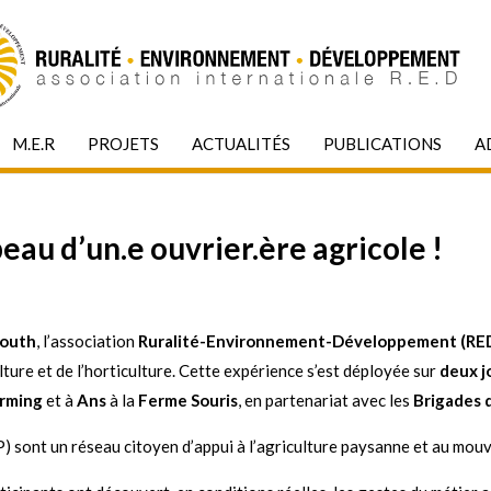
M.E.R
PROJETS
ACTUALITÉS
PUBLICATIONS
A
eau d’un.e ouvrier.ère agricole !
Youth
, l’association
Ruralité-Environnement-Développement (RE
ture et de l’horticulture. Cette expérience s’est déployée sur
deux j
arming
et à
Ans
à la
Ferme Souris
, en partenariat avec les
Brigades 
) sont un réseau citoyen d’appui à l’agriculture paysanne et au mou