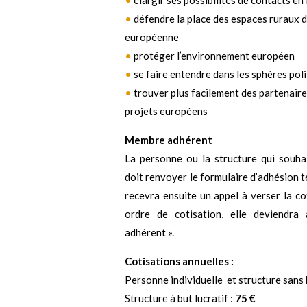
•
élargir ses possibilités de contacts e
•
défendre la place des espaces ruraux d
européenne
•
protéger l’environnement européen
•
se faire entendre dans les sphères po
•
trouver plus facilement des partenair
projets européens
Membre adhérent
La personne ou la structure qui souh
doit renvoyer le formulaire d’adhésion t
recevra ensuite un appel à verser la co
ordre de cotisation, elle deviendr
adhérent ».
Cotisations annuelles :
Personne individuelle et structure sans b
Structure à but lucratif :
75 €