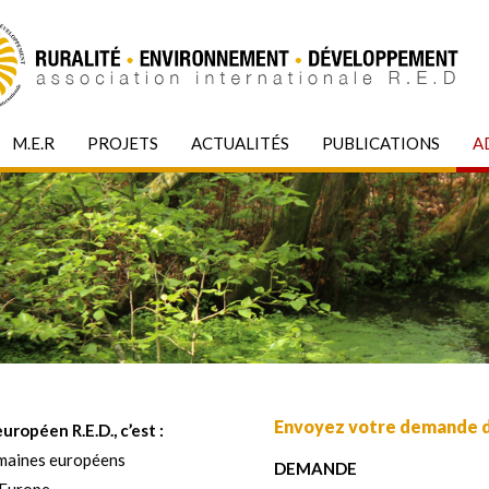
M.E.R
PROJETS
ACTUALITÉS
PUBLICATIONS
A
Envoyez votre demande d'
opéen R.E.D., c’est :
omaines européens
DEMANDE