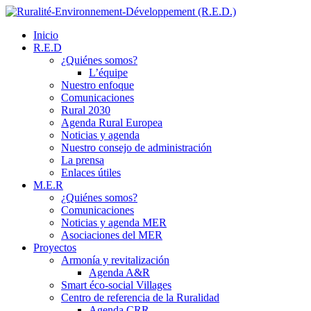
Inicio
R.E.D
¿Quiénes somos?
L’équipe
Nuestro enfoque
Comunicaciones
Rural 2030
Agenda Rural Europea
Noticias y agenda
Nuestro consejo de administración
La prensa
Enlaces útiles
M.E.R
¿Quiénes somos?
Comunicaciones
Noticias y agenda MER
Asociaciones del MER
Proyectos
Armonía y revitalización
Agenda A&R
Smart éco-social Villages
Centro de referencia de la Ruralidad
Agenda CRR