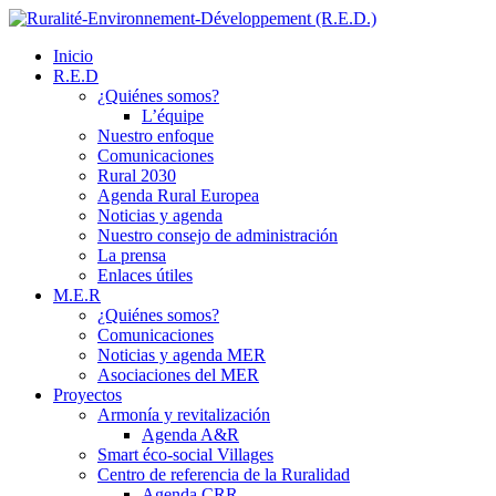
Inicio
R.E.D
¿Quiénes somos?
L’équipe
Nuestro enfoque
Comunicaciones
Rural 2030
Agenda Rural Europea
Noticias y agenda
Nuestro consejo de administración
La prensa
Enlaces útiles
M.E.R
¿Quiénes somos?
Comunicaciones
Noticias y agenda MER
Asociaciones del MER
Proyectos
Armonía y revitalización
Agenda A&R
Smart éco-social Villages
Centro de referencia de la Ruralidad
Agenda CRR