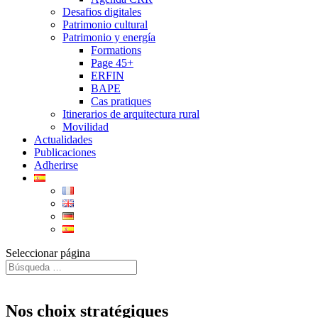
Desafios digitales
Patrimonio cultural
Patrimonio y energía
Formations
Page 45+
ERFIN
BAPE
Cas pratiques
Itinerarios de arquitectura rural
Movilidad
Actualidades
Publicaciones
Adherirse
Seleccionar página
Nos choix stratégiques