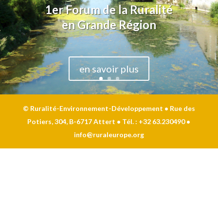
1er Forum de la Ruralité
en Grande Région
en savoir plus
© Ruralité-Environnement-Développement • Rue des
Potiers, 304, B-6717 Attert • Tél. : +32 63.230490 •
info@ruraleurope.org