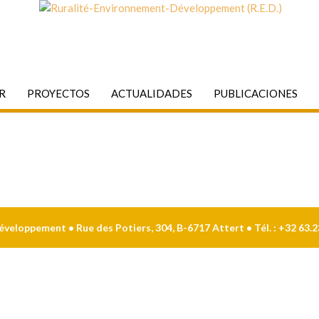
.R
PROYECTOS
ACTUALIDADES
PUBLICACIONES
eloppement • Rue des Potiers, 304, B-6717 Attert • Tél. : +32 63.