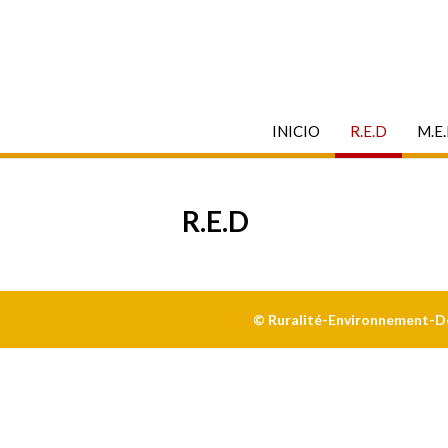
INICIO
R.E.D
M.E
R.E.D
© Ruralité-Environnement-Dév