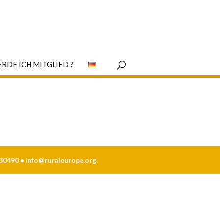
RDE ICH MITGLIED ?
230490 •
info@ruraleurope.org