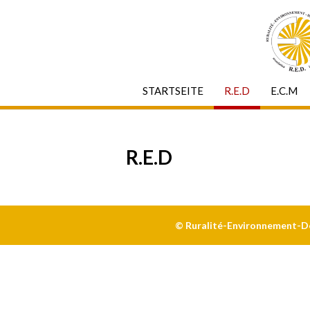
STARTSEITE
R.E.D
E.C.M
R.E.D
© Ruralité-Environnement-Dév