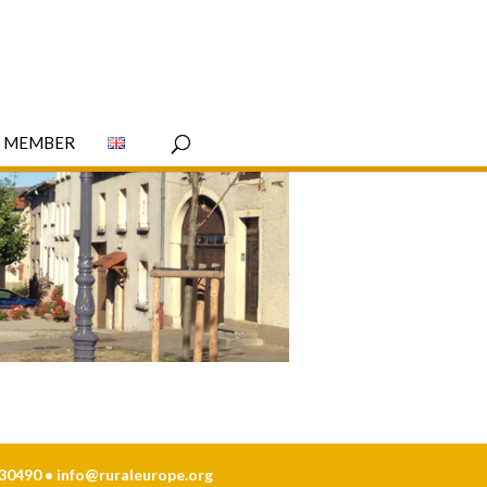
A MEMBER
230490 •
info@ruraleurope.org