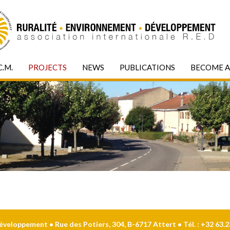
C.M.
PROJECTS
NEWS
PUBLICATIONS
BECOME 
eloppement • Rue des Potiers, 304, B-6717 Attert • Tél. : +32 63.