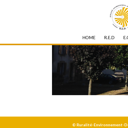
HOME
R.E.D
E.
© Ruralité-Environnement-Dév