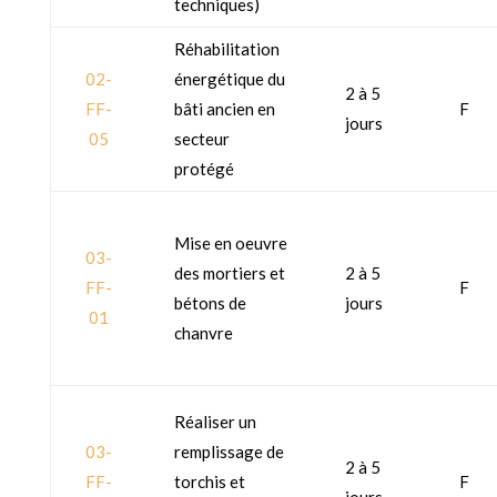
techniques)
Réhabilitation
02-
énergétique du
2 à 5
FF-
bâti ancien en
F
jours
05
secteur
protégé
Mise en oeuvre
03-
des mortiers et
2 à 5
FF-
F
bétons de
jours
01
chanvre
Réaliser un
03-
remplissage de
2 à 5
FF-
torchis et
F