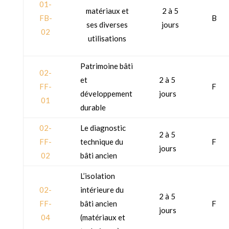
01-
matériaux et
2 à 5
FB-
B
ses diverses
jours
02
utilisations
Patrimoine bâti
02-
et
2 à 5
FF-
F
développement
jours
01
durable
02-
Le diagnostic
2 à 5
FF-
technique du
F
jours
02
bâti ancien
L’isolation
02-
intérieure du
2 à 5
FF-
bâti ancien
F
jours
04
(matériaux et