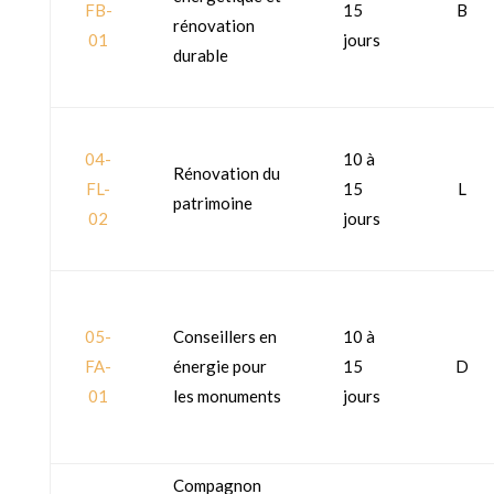
FB-
15
B
rénovation
01
jours
durable
04-
10 à
Rénovation du
FL-
15
L
patrimoine
02
jours
05-
Conseillers en
10 à
FA-
énergie pour
15
D
01
les monuments
jours
Compagnon