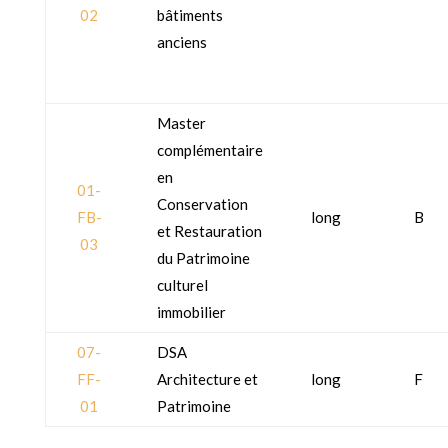
02
bâtiments
anciens
Master
complémentaire
en
01-
Conservation
FB-
long
B
et Restauration
03
du Patrimoine
culturel
immobilier
07-
DSA
FF-
Architecture et
long
F
01
Patrimoine